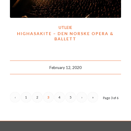
UTLEIE
HIGHASAKITE – DEN NORSKE OPERA &
BALLETT
February 12, 2020
‹
1
2
3
4
5
›
»
Page 3 of 6