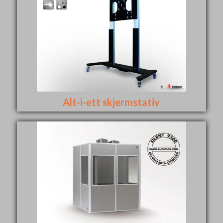
Alt-i-ett skjermstativ