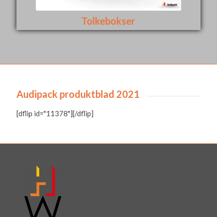
Tolkebokser
Audipack produktblad 2021
[dflip id="11378"][/dflip]